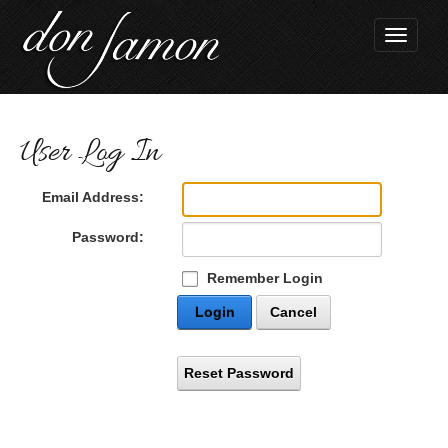
Toggle
navigati
User Log In
Email Address:
Password:
Remember Login
Login
Cancel
Reset Password