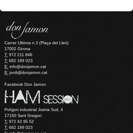
Carrer Ultònia n.3 (Plaça del Lleó)
17002 Girona
T:
972 211 846
T:
682 189 023
E:
info@donjamon.cat
E:
jordi@donjamon.cat
Facebook Don Jamon
Polígon industrial Joeria Sud, 4
17150 Sant Gregori
T:
972 42 95 52
T:
682 189 023