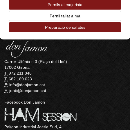
Pernils al majorista
Pernil tallat a mà
Preparació de safates
Carrer Ultònia n.3 (Plaça del Lleó)
17002 Girona
T:
972 211 846
T:
682 189 023
E:
info@donjamon.cat
E:
jordi@donjamon.cat
Facebook Don Jamon
Polígon industrial Joeria Sud, 4